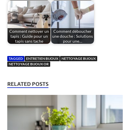
Comment nettoyer un
Comment déboucher
tapis : Guide pour un
une douche : Solutions
tapis sans tache
pour une…
TAGGED
ENTRETIEN BIJOUX
NETTOYAGE BIJOUX
NETTOYAGE BIJOUX OR
RELATED POSTS