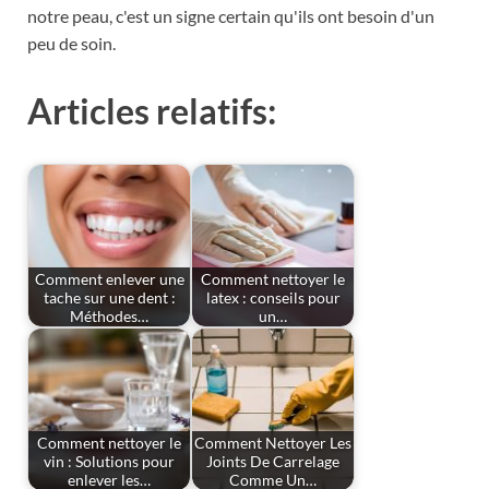
notre peau, c'est un signe certain qu'ils ont besoin d'un
peu de soin.
Articles relatifs:
Comment enlever une
Comment nettoyer le
tache sur une dent :
latex : conseils pour
Méthodes…
un…
Comment nettoyer le
Comment Nettoyer Les
vin : Solutions pour
Joints De Carrelage
enlever les…
Comme Un…