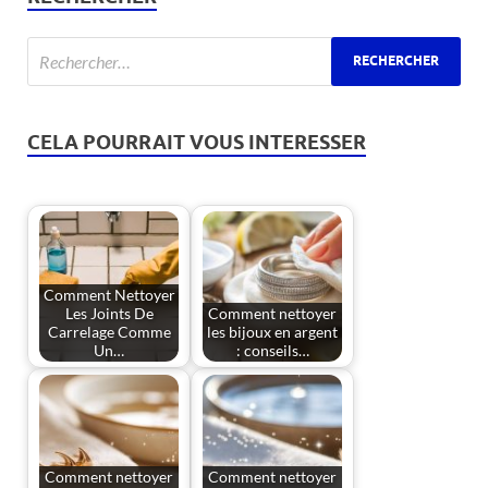
CELA POURRAIT VOUS INTERESSER
Comment Nettoyer
Les Joints De
Comment nettoyer
Carrelage Comme
les bijoux en argent
Un…
: conseils…
Comment nettoyer
Comment nettoyer