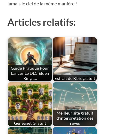
jamais le ciel de la même manière !
Articles relatifs:
Guide Pratique Pour
Lancer Le DLC Elden
Ring :…
Extrait de Kbis gratuit
Meilleur site gratuit
d'interprétation des
Geneanet Gratuit
rêves