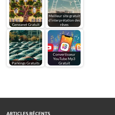
Meilleur site gratuit
d'interprétation des
Geneanet Gratuit
rêves
Convertisseur
YouTube Mp3
Parkings Gratuits
Gratuit
ARTICLES RÉCENTS