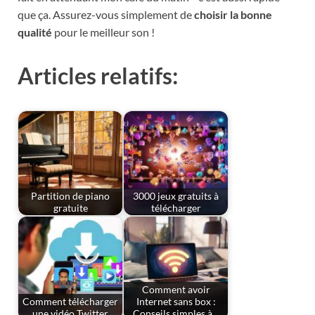
que ça. Assurez-vous simplement de
choisir la bonne
qualité
pour le meilleur son !
Articles relatifs:
Partition de piano
3000 jeux gratuits à
gratuite
télécharger
Comment avoir
Comment télécharger
Internet sans box :
une vidéo Twitter
Conseils simples à…