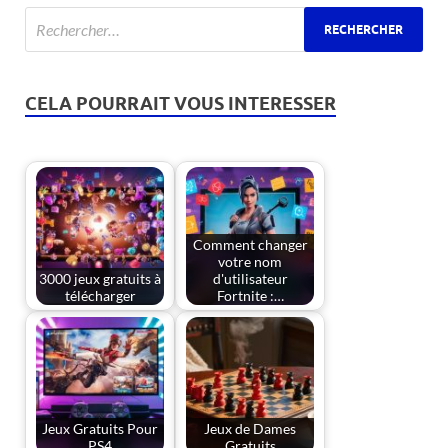
CELA POURRAIT VOUS INTERESSER
Comment changer
votre nom
3000 jeux gratuits à
d'utilisateur
télécharger
Fortnite :…
Jeux Gratuits Pour
Jeux de Dames
PS4
Gratuits