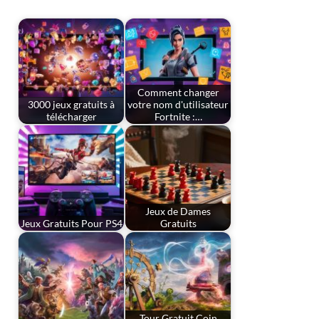
Comment changer
3000 jeux gratuits à
votre nom d'utilisateur
télécharger
Fortnite :…
Jeux de Dames
Jeux Gratuits Pour PS4
Gratuits
Tour Gratuit Coin