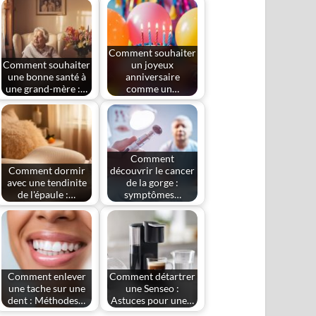
Comment souhaiter
Comment souhaiter
un joyeux
une bonne santé à
anniversaire
une grand-mère :…
comme un…
Comment
Comment dormir
découvrir le cancer
avec une tendinite
de la gorge :
de l'épaule :…
symptômes…
Comment enlever
Comment détartrer
une tache sur une
une Senseo :
dent : Méthodes…
Astuces pour une…