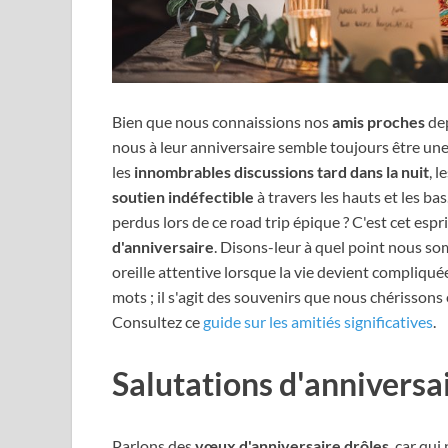
Bien que nous connaissions nos
amis proches
dep
nous à leur anniversaire semble toujours être un
les
innombrables discussions tard dans la nuit
, l
soutien indéfectible
à travers les hauts et les b
perdus lors de ce road trip épique ? C'est cet es
d'anniversaire
. Disons-leur à quel point nous so
oreille attentive lorsque la vie devient compliqu
mots ; il s'agit des souvenirs que nous chérissons 
Consultez ce
guide sur les amitiés significatives
.
Salutations d'anniversa
Parlons des
vœux d'anniversaire drôles
, car qui