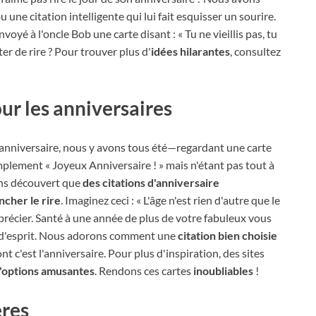
u une citation intelligente qui lui fait esquisser un sourire.
 à l'oncle Bob une carte disant : « Tu ne vieillis pas, tu
êter de rire ? Pour trouver plus d'
idées hilarantes
, consultez
ur les anniversaires
'anniversaire, nous y avons tous été—regardant une carte
mplement « Joyeux Anniversaire ! » mais n'étant pas tout à
ons découvert que
des citations d'anniversaire
ncher le rire
. Imaginez ceci : « L'âge n'est rien d'autre que le
écier. Santé à une année de plus de votre fabuleux vous
et d'esprit. Nous adorons comment une
citation bien choisie
nt c'est l'anniversaire. Pour plus d'inspiration, des sites
d'options amusantes
. Rendons ces cartes
inoubliables
!
ères