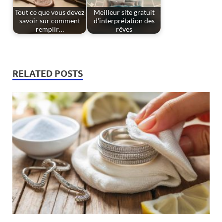
Tout ce que vous devez
Meilleur site gratuit
savoir sur comment
d'interprétation des
remplir…
rêves
RELATED POSTS