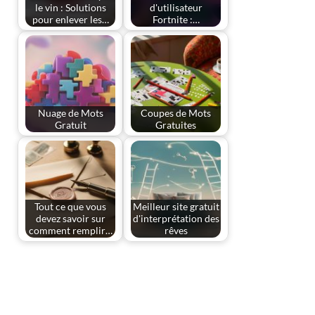
le vin : Solutions
d'utilisateur
pour enlever les…
Fortnite :…
Nuage de Mots
Coupes de Mots
Gratuit
Gratuites
Tout ce que vous
Meilleur site gratuit
devez savoir sur
d'interprétation des
comment remplir…
rêves