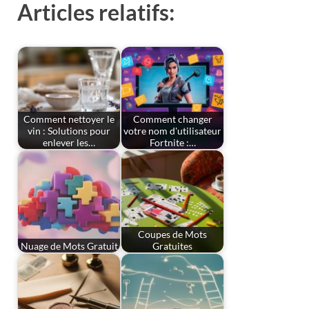
Articles relatifs:
Comment nettoyer le
Comment changer
vin : Solutions pour
votre nom d'utilisateur
enlever les…
Fortnite :…
Coupes de Mots
Nuage de Mots Gratuit
Gratuites