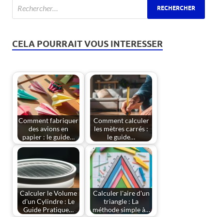
CELA POURRAIT VOUS INTERESSER
Comment fabriquer
Comment calculer
des avions en
les mètres carrés :
papier : le guide…
le guide…
Calculer le Volume
Calculer l'aire d'un
d'un Cylindre : Le
triangle : La
Guide Pratique…
méthode simple à…