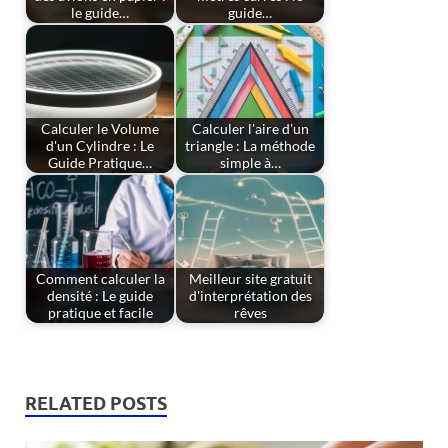
le guide…
guide…
Calculer le Volume
Calculer l'aire d'un
d'un Cylindre : Le
triangle : La méthode
Guide Pratique…
simple à…
Comment calculer la
Meilleur site gratuit
densité : Le guide
d'interprétation des
pratique et facile
rêves
RELATED POSTS