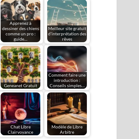
Apprenez à
dessiner des chiens
Meilleur site gratuit
comme un pro :
d'interprétation des
guide…
rêves
Comment faire une
introduction :
Geneanet Gratuit
Conseils simples…
Chat Libre
Modèle de Libre
Clairvoyance
Arbitre